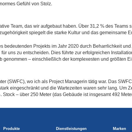
enormes Gefühl von Stolz.
erative Team, das wir aufgebaut haben. Über 31,2 % des Teams s
szugehörigkeit spiegelt die starke Kultur und das gemeinsame
ines bedeutenden Projekts im Jahr 2020 durch Beharrlichkeit und 
r uns zu entscheiden. Dies führte zur erfolgreichen Installati
rieb genommen – einschließlich der komplexesten und größten Ei
 (SWFC), wo ich als Project Managerin tätig war. Das SWFC i
rk eingeschränkt und die Wartezeiten waren sehr lang. Um Zeit 
4. Stock – über 250 Meter (das Gebäude ist insgesamt 492 Mete
Produkte
Dienstleistungen
Marken