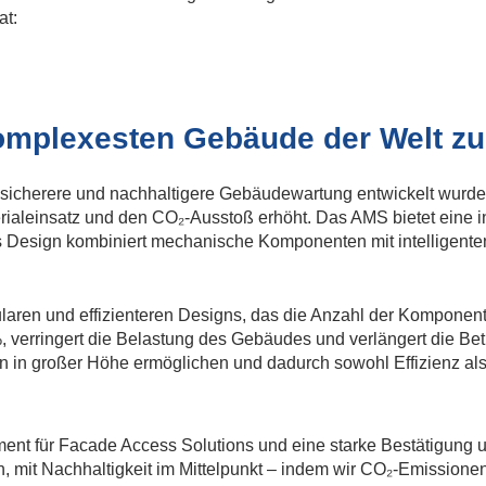
at:
komplexesten Gebäude der Welt zu
 sicherere und nachhaltigere Gebäudewartung entwickelt wurde
aleinsatz und den CO₂-Ausstoß erhöht. Das AMS bietet eine in
Design kombiniert mechanische Komponenten mit intelligenten 
odularen und effizienteren Designs, das die Anzahl der Kompone
, verringert die Belastung des Gebäudes und verlängert die Be
n in großer Höhe ermöglichen und dadurch sowohl Effizienz als
Moment für Facade Access Solutions und eine starke Bestätigun
mit Nachhaltigkeit im Mittelpunkt – indem wir CO₂-Emissionen, 