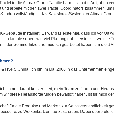
Tractel in die Alimak Group Familie haben sich die Aufgaben erw
llt und arbeite mit den zwei Tractel Coordinators zusammen, 
el-Kunden vollständig in das Salesforce-System der Alimak Group
Gebäude installiert. Es war das erste Mal, dass ich vor Ort w
rde. Ich konnte sehen, wie viel Planung dahintersteckt – welch
iker in der Sommerhitze unermüdlich gearbeitet haben, um die
.
nehmen?
 & HSPS China. Ich bin im Mai 2008 in das Unternehmen einget
mich immer darauf konzentriert, mein Team zu führen und Hera
wir diese Herausforderungen bewältigt haben, ist für mich der 
haft für die Produkte und Marken zur Selbstverständlichkeit g
h besuche, zu Wolkenkratzern aufzuschauen. Dabei überprüfe ich