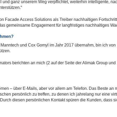
ll und ganz unserem Weg verpflichtet, weiterhin intelligente, na
terstützen.“
on Facade Access Solutions als Treiber nachhaltigen Fortschri
 das gemeinsame Engagement für langfristiges nachhaltiges Wa
nehmen?
p Manntech und Cox Gomyl im Jahr 2017 übernahm, bin ich vo
ützen.
nators berichten an mich (2 auf der Seite der Alimak Group und
 – über E-Mails, aber vor allem am Telefon. Das Beste an mein
hen persönlich zu treffen, zu denen ich jahrelang nur eine vir
s. Durch diesen persönlichen Kontakt spüren die Kunden, dass s