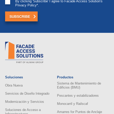
By clicking 'Subscribe' I agree to Facade Access Solution's
Privacy Policy*.
Soluciones
Productos
Sistema de Mantenimiento de
Obra Nueva
Edificios (BMU)
Servicios de Diseño Integrado
Pescantes y estabilizadores
Modernización y Servicios
Monocarril y Railscaf
Soluciones de Acceso a
Amarres for Puntos de Anclaje
Infraestructuras