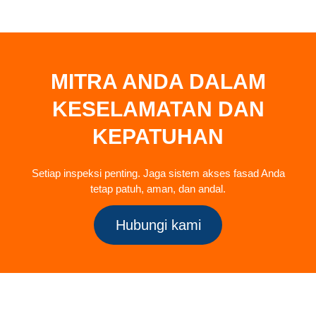
MITRA ANDA DALAM
KESELAMATAN DAN
KEPATUHAN
Setiap inspeksi penting. Jaga sistem akses fasad Anda
tetap patuh, aman, dan andal.
Hubungi kami