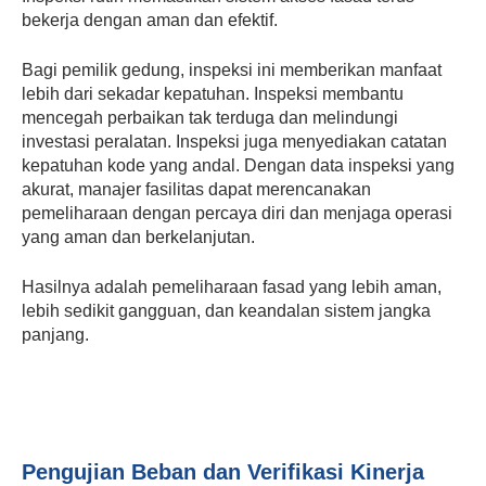
bekerja dengan aman dan efektif.
Bagi pemilik gedung, inspeksi ini memberikan manfaat
lebih dari sekadar kepatuhan. Inspeksi membantu
mencegah perbaikan tak terduga dan melindungi
investasi peralatan. Inspeksi juga menyediakan catatan
kepatuhan kode yang andal. Dengan data inspeksi yang
akurat, manajer fasilitas dapat merencanakan
pemeliharaan dengan percaya diri dan menjaga operasi
yang aman dan berkelanjutan.
Hasilnya adalah pemeliharaan fasad yang lebih aman,
lebih sedikit gangguan, dan keandalan sistem jangka
panjang.
Pengujian Beban dan Verifikasi Kinerja