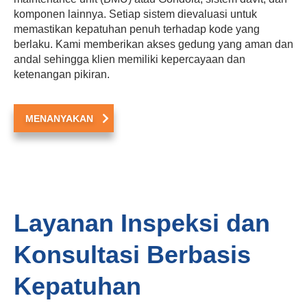
komponen lainnya. Setiap sistem dievaluasi untuk
memastikan kepatuhan penuh terhadap kode yang
berlaku. Kami memberikan akses gedung yang aman dan
andal sehingga klien memiliki kepercayaan dan
ketenangan pikiran.
MENANYAKAN
Layanan Inspeksi dan
Konsultasi Berbasis
Kepatuhan