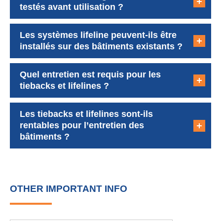
OTHER IMPORTANT INFO
Ressources Techniques et Documentation
Installation, Inspection et Support Continu
Facade Access Solutions fournit une
documentation technique complète pour les
tiebacks et lifelines, incluant des fichiers BIM et des
fiches de spécifications détaillées pour les
architectes, ingénieurs et entrepreneurs. Ces
ressources incluent des données sur la capacité
d’ancrage, la profondeur d’encastrement, la taille
des tiges, le couple d’installation et la longueur
d’ancrage pour guider le processus de conception
et de sélection.