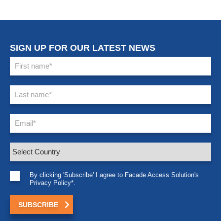
Privacy Policy*.
Solutions
Products
Unités d’Entretien de Bâtiment
Construction Neuve
(BMU)
Services de Conception
Bossoirs et stabilisateurs
Intégrée
Monorail et Railscaf
Retrofit et Services
Tiebacks et Lifelines
Solutions d’Accès aux