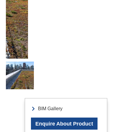
BIM Gallery
Enquire About Product
Les tiebacks et lifelines constituent la base d’un accès
sécurisé et fiable aux façades. Ces systèmes essentiels
fixent les systèmes d’outriggers, les lifelines pour
plateformes suspendues et autres équipements
d’entretien des bâtiments à la structure tout en protégeant
les travailleurs contre les chutes. Chaque ancrage est
soigneusement conçu et testé pour résister aux forces
appliquées dans le bois, le béton ou l’acier, garantissant
des performances fiables dans chaque projet.
Facade Access Solutions fournit des tiebacks avec une
capacité nominale de 5 000 livres dans toutes les