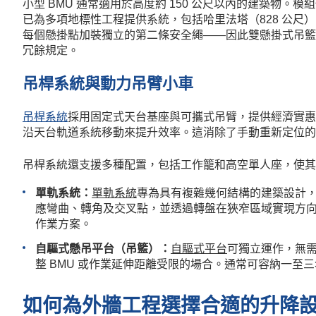
小型 BMU 通常適用於高度約 150 公尺以內的建築物。模組化
已為多項地標性工程提供系統，包括哈里法塔（828 公尺）
每個懸掛點加裝獨立的第二條安全繩——因此雙懸掛式吊籃通常
冗餘規定。
吊桿系統與動力吊臂小車
吊桿系統
採用固定式天台基座與可攜式吊臂，提供經濟實惠
沿天台軌道系統移動來提升效率。這消除了手動重新定位的需
吊桿系統還支援多種配置，包括工作籠和高空單人座，使其
單軌系統：
單軌系統
專為具有複雜幾何結構的建築設計
應彎曲、轉角及交叉點，並透過轉盤在狹窄區域實現方
作業方案。
自驅式懸吊平台（吊籃）：
自驅式平台
可獨立運作，無
整 BMU 或作業延伸距離受限的場合。通常可容納一至
如何為外牆工程選擇合適的升降