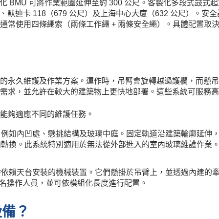
 BMU 可將作業範圍延伸至約 300 公尺。客製化多段式鼓式起重機
、默迪卡 118（679 公尺）及上海中心大廈（632 公尺）
使用四條繩索（兩條工作繩 + 兩條安全繩）。具體配置取決於吊
的永久維護及作業方案。運作時，吊臂會旋轉越過護欄，而懸吊
求，並允許在較大的建築物上更快地部署。這些系統可服務高達 
能夠適應不同的維護任務。
，例如內凹處、懸挑結構及玻璃中庭。固定軌道沿建築輪廓延伸
向轉換。此系統特別適用於無法從外部進入的室內玻璃維護作業
需依賴天台安裝的機械裝置。它們懸掛於吊臂上，並透過內建的
三名操作人員，並可依模組化長度進行配置。
設備？