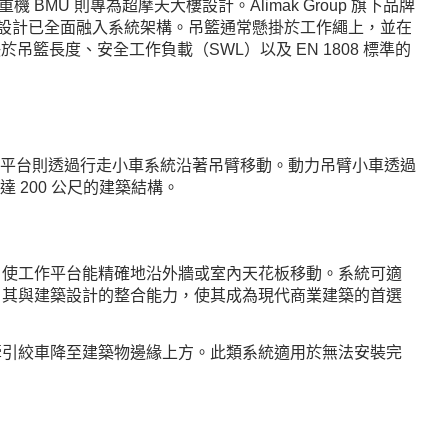
 BMU 則專為超摩天大樓設計。Alimak Group 旗下品牌
。安全設計已全面融入系統架構。吊籃通常懸掛於工作繩上，並在
籃長度、安全工作負載（SWL）以及 EN 1808 標準的
平台則透過行走小車系統沿著吊臂移動。動力吊臂小車透過
200 公尺的建築結構。
，使工作平台能精確地沿外牆或室內天花板移動。系統可適
。其與建築設計的整合能力，使其成為現代商業建築的首選
牽引絞車降至建築物邊緣上方。此類系統適用於無法安裝完