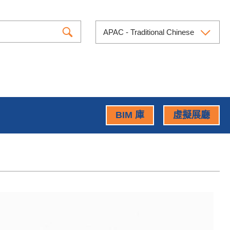
APAC - Traditional Chinese
BIM 庫
虛擬展廳