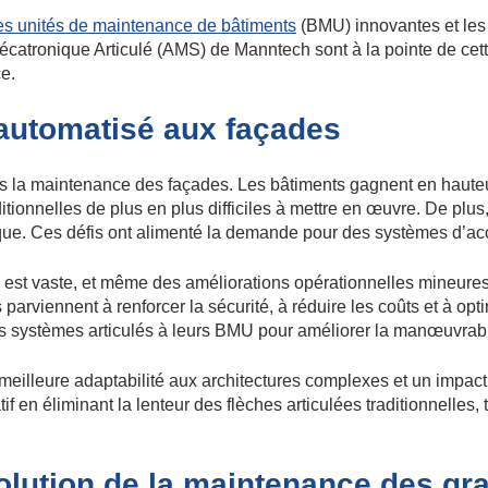
es unités de maintenance de bâtiments
(BMU) innovantes et les 
atronique Articulé (AMS) de Manntech sont à la pointe de cette tr
e.
 automatisé aux façades
s la maintenance des façades. Les bâtiments gagnent en hauteur e
tionnelles de plus en plus difficiles à mettre en œuvre. De plus,
ue. Ces défis ont alimenté la demande pour des systèmes d’accès 
e est vaste, et même des améliorations opérationnelles mineures
arviennent à renforcer la sécurité, à réduire les coûts et à opt
es systèmes articulés à leurs BMU pour améliorer la manœuvrabili
eilleure adaptabilité aux architectures complexes et un impact 
f en éliminant la lenteur des flèches articulées traditionnelles,
volution de la maintenance des gra