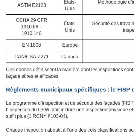
États-
Méthodologie d’in
ASTM E2128
Unis
OSHA 29 CFR
États-
Sécurité des travail
1910.66 +
Unis
inspe
1910.140
EN 1808
Europe
CAN/CSA-Z271
Canada
Ces normes définissent la manière dont les inspections sont
façade sûres et efficaces.
Règlements municipaux spécifiques : le FIS
Le programme d’inspection et de sécurité des façades (FISP)
l’inspection du QEWI doit inclure une inspection physique e
suffit plus (1 RCNY §103-04).
Chaque inspection aboutit à l’une des trois classifications su