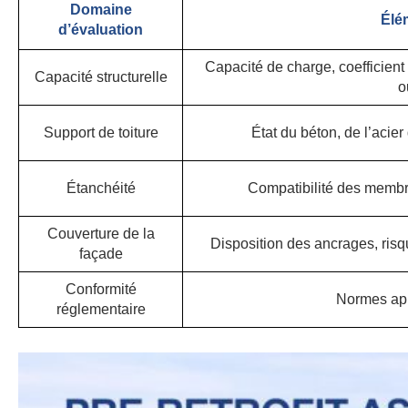
Domaine
Élé
d’évaluation
Capacité de charge, coefficient 
Capacité structurelle
o
Support de toiture
État du béton, de l’acie
Étanchéité
Compatibilité des membra
Couverture de la
Disposition des ancrages, ri
façade
Conformité
Normes appl
réglementaire