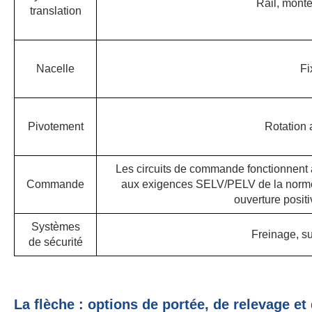
Rail, monté
translation
Nacelle
Fi
Pivotement
Rotation 
Les circuits de commande fonctionnent
Commande
aux exigences SELV/PELV de la norme 
ouverture positi
Systèmes
Freinage, s
de sécurité
La flèche : options de portée, de relevage et 